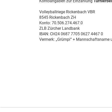
Kontoangaben zur Einzahlung
Turnierbei
Volleyballriege Rickenbach VBR
8545 Rickenbach ZH
Konto: 70.506.274.467.0
ZLB Zürcher Landbank
IBAN: CH24 0687 7705 0627 4467 0
Vermerk: „Grümpi“ + Mannschaftsname u
Login
interner Bereich: so gehts
...