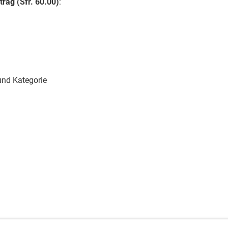
trag
(Sfr. 60.00)
:
nd Kategorie